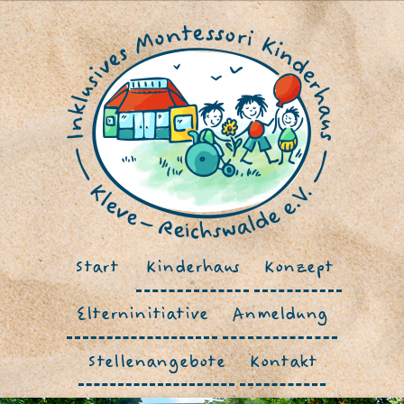
Start
Kinderhaus
Konzept
Elterninitiative
Anmeldung
Stellenangebote
Kontakt